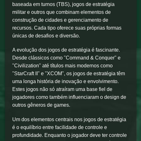
baseada em turnos (TBS), jogos de estratégia
militar e outros que combinam elementos de
construção de cidades e gerenciamento de
recursos. Cada tipo oferece suas próprias formas
únicas de desafios e diversão.
A evolução dos jogos de estratégia é fascinante.
Desde clássicos como "Command & Conquer" e
"Civilization" até títulos mais modernos como
"StarCraft II" e "XCOM", os jogos de estratégia têm
uma longa história de inovação e envolvimento.
Estes jogos não só atraíram uma base fiel de
jogadores como também influenciaram o design de
outros gêneros de games.
Um dos elementos centrais nos jogos de estratégia
é o equilíbrio entre facilidade de controle e
profundidade. Enquanto o jogador deve ter controle