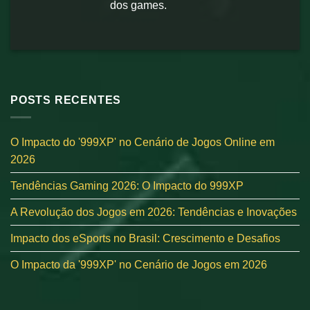
dos games.
POSTS RECENTES
O Impacto do '999XP' no Cenário de Jogos Online em
2026
Tendências Gaming 2026: O Impacto do 999XP
A Revolução dos Jogos em 2026: Tendências e Inovações
Impacto dos eSports no Brasil: Crescimento e Desafios
O Impacto da '999XP' no Cenário de Jogos em 2026