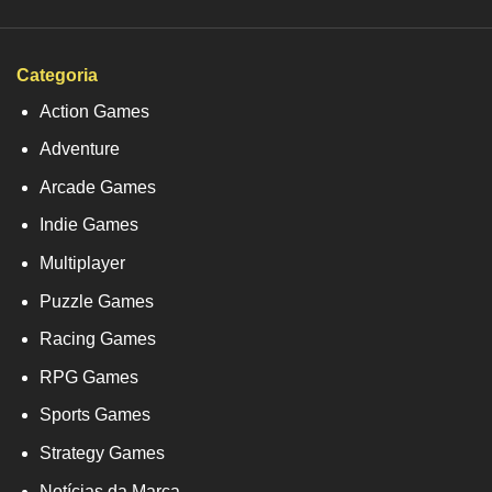
Categoria
Action Games
Adventure
Arcade Games
Indie Games
Multiplayer
Puzzle Games
Racing Games
RPG Games
Sports Games
Strategy Games
Notícias da Marca