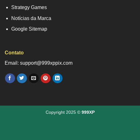
Strategy Games
Notícias da Marca
Google Sitemap
Contato
Email: support@999xppix.com
Copyright 2025 ©
999XP