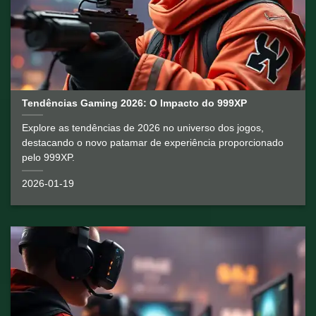
Tendências Gaming 2026: O Impacto do 999XP
Explore as tendências de 2026 no universo dos jogos,
destacando o novo patamar de experiência proporcionado
pelo 999XP.
2026-01-19