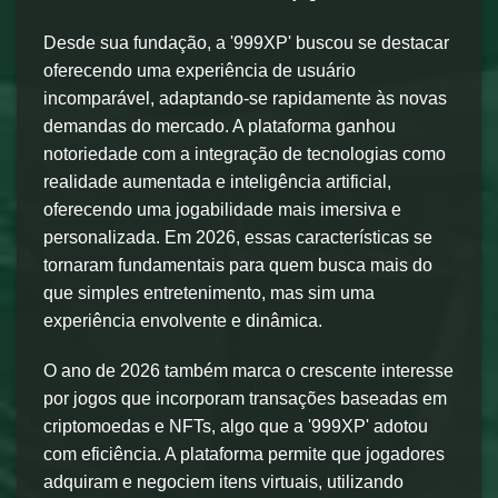
Desde sua fundação, a '999XP' buscou se destacar
oferecendo uma experiência de usuário
incomparável, adaptando-se rapidamente às novas
demandas do mercado. A plataforma ganhou
notoriedade com a integração de tecnologias como
realidade aumentada e inteligência artificial,
oferecendo uma jogabilidade mais imersiva e
personalizada. Em 2026, essas características se
tornaram fundamentais para quem busca mais do
que simples entretenimento, mas sim uma
experiência envolvente e dinâmica.
O ano de 2026 também marca o crescente interesse
por jogos que incorporam transações baseadas em
criptomoedas e NFTs, algo que a '999XP' adotou
com eficiência. A plataforma permite que jogadores
adquiram e negociem itens virtuais, utilizando