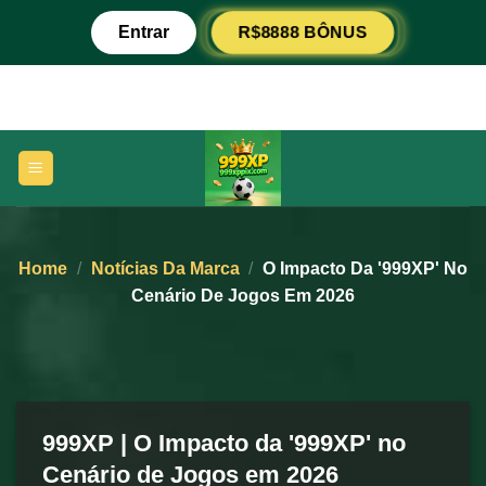
Skip
R$8888 BÔNUS
Entrar
to
content
Home
/
Notícias Da Marca
/
O Impacto Da '999XP' No
Cenário De Jogos Em 2026
999XP | O Impacto da '999XP' no
Cenário de Jogos em 2026