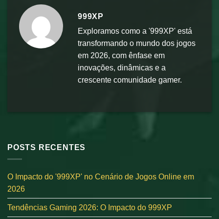
999XP
Exploramos como a '999XP' está
transformando o mundo dos jogos
em 2026, com ênfase em
inovações, dinâmicas e a
crescente comunidade gamer.
POSTS RECENTES
O Impacto do '999XP' no Cenário de Jogos Online em
2026
Tendências Gaming 2026: O Impacto do 999XP