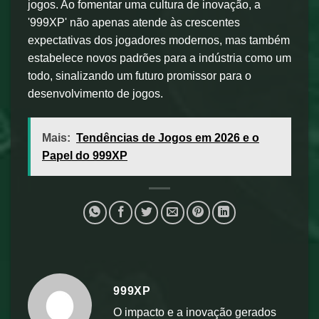
jogos. Ao fomentar uma cultura de inovação, a
'999XP' não apenas atende às crescentes
expectativas dos jogadores modernos, mas também
estabelece novos padrões para a indústria como um
todo, sinalizando um futuro promissor para o
desenvolvimento de jogos.
Mais:
Tendências de Jogos em 2026 e o
Papel do 999XP
999XP
O impacto e a inovação gerados