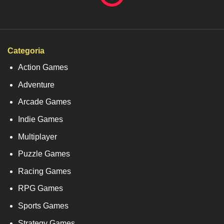
Categoria
Action Games
Adventure
Arcade Games
Indie Games
Multiplayer
Puzzle Games
Racing Games
RPG Games
Sports Games
Strategy Games