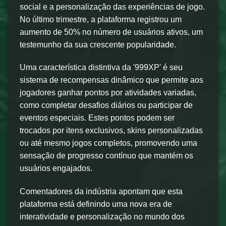
social e a personalização das experiências de jogo.
No último trimestre, a plataforma registrou um
aumento de 50% no número de usuários ativos, um
testemunho da sua crescente popularidade.
Uma característica distintiva da '999XP' é seu
sistema de recompensas dinâmico que permite aos
jogadores ganhar pontos por atividades variadas,
como completar desafios diários ou participar de
eventos especiais. Estes pontos podem ser
trocados por itens exclusivos, skins personalizadas
ou até mesmo jogos completos, promovendo uma
sensação de progresso contínuo que mantém os
usuários engajados.
Comentadores da indústria apontam que esta
plataforma está definindo uma nova era de
interatividade e personalização no mundo dos