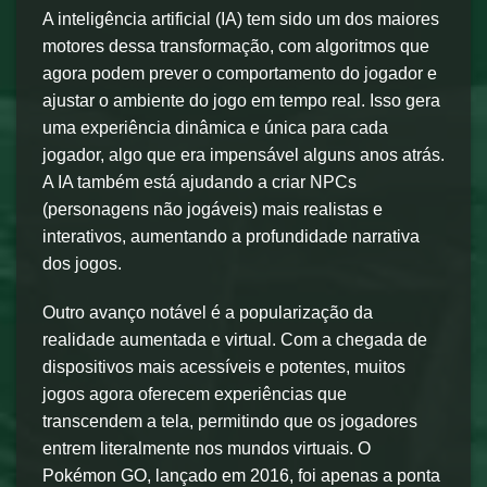
A inteligência artificial (IA) tem sido um dos maiores
motores dessa transformação, com algoritmos que
agora podem prever o comportamento do jogador e
ajustar o ambiente do jogo em tempo real. Isso gera
uma experiência dinâmica e única para cada
jogador, algo que era impensável alguns anos atrás.
A IA também está ajudando a criar NPCs
(personagens não jogáveis) mais realistas e
interativos, aumentando a profundidade narrativa
dos jogos.
Outro avanço notável é a popularização da
realidade aumentada e virtual. Com a chegada de
dispositivos mais acessíveis e potentes, muitos
jogos agora oferecem experiências que
transcendem a tela, permitindo que os jogadores
entrem literalmente nos mundos virtuais. O
Pokémon GO, lançado em 2016, foi apenas a ponta