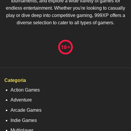
tournaments, and explore a wide variety of games for
endless entertainment. Whether you're looking to casually
play or dive deep into competitive gaming, 999XP offers a
diverse selection to cater to all types of gamers.
Categoria
Action Games
Adventure
Arcade Games
Indie Games
Multiplayer