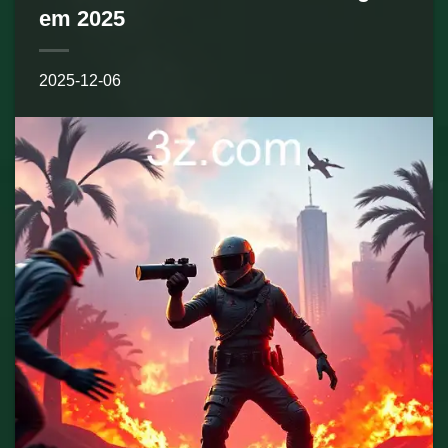
em 2025
2025-12-06