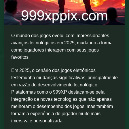
O mundo dos jogos evolui com impressionantes
avanços tecnológicos em 2025, mudando a forma
como jogadores interagem com seus jogos
favoritos.
Em 2025, o cenário dos jogos eletrônicos
testemunha mudanças significativas, principalmente
em razão do desenvolvimento tecnológico.
Plataformas como o 999XP destacam-se pela
integração de novas tecnologias que não apenas
melhoram o desempenho dos jogos, mas também
tornam a experiência do jogador muito mais
imersiva e personalizada.