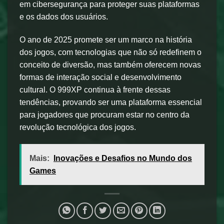
em cibersegurança para proteger suas plataformas
e os dados dos usuários.
O ano de 2025 promete ser um marco na história
dos jogos, com tecnologias que não só redefinem o
conceito de diversão, mas também oferecem novas
formas de interação social e desenvolvimento
cultural. O 999XP continua à frente dessas
tendências, provando ser uma plataforma essencial
para jogadores que procuram estar no centro da
revolução tecnológica dos jogos.
Mais:
Inovações e Desafios no Mundo dos
Games