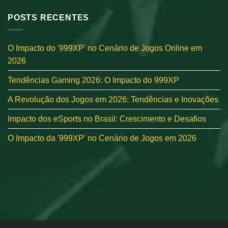
POSTS RECENTES
O Impacto do '999XP' no Cenário de Jogos Online em
2026
Tendências Gaming 2026: O Impacto do 999XP
A Revolução dos Jogos em 2026: Tendências e Inovações
Impacto dos eSports no Brasil: Crescimento e Desafios
O Impacto da '999XP' no Cenário de Jogos em 2026