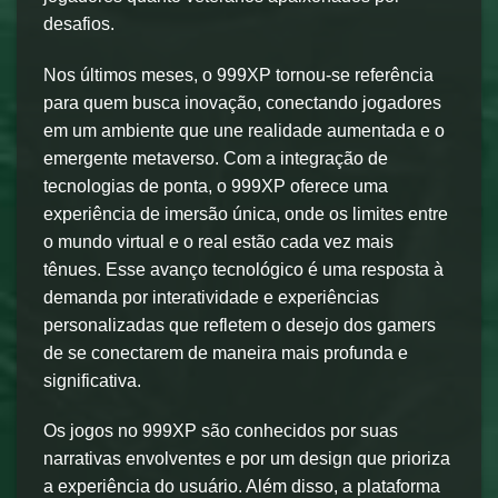
desafios.
Nos últimos meses, o 999XP tornou-se referência
para quem busca inovação, conectando jogadores
em um ambiente que une realidade aumentada e o
emergente metaverso. Com a integração de
tecnologias de ponta, o 999XP oferece uma
experiência de imersão única, onde os limites entre
o mundo virtual e o real estão cada vez mais
tênues. Esse avanço tecnológico é uma resposta à
demanda por interatividade e experiências
personalizadas que refletem o desejo dos gamers
de se conectarem de maneira mais profunda e
significativa.
Os jogos no 999XP são conhecidos por suas
narrativas envolventes e por um design que prioriza
a experiência do usuário. Além disso, a plataforma