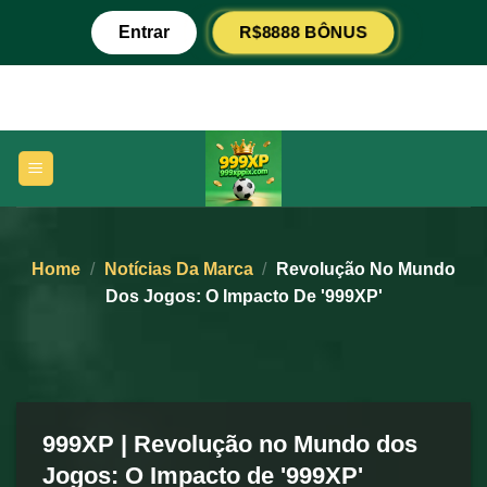
Skip
R$8888 BÔNUS
Entrar
to
content
Home
/
Notícias Da Marca
/
Revolução No Mundo
Dos Jogos: O Impacto De '999XP'
999XP | Revolução no Mundo dos
Jogos: O Impacto de '999XP'