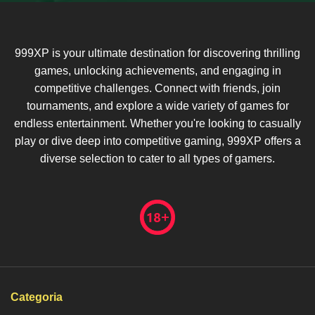
999XP is your ultimate destination for discovering thrilling
games, unlocking achievements, and engaging in
competitive challenges. Connect with friends, join
tournaments, and explore a wide variety of games for
endless entertainment. Whether you're looking to casually
play or dive deep into competitive gaming, 999XP offers a
diverse selection to cater to all types of gamers.
Categoria