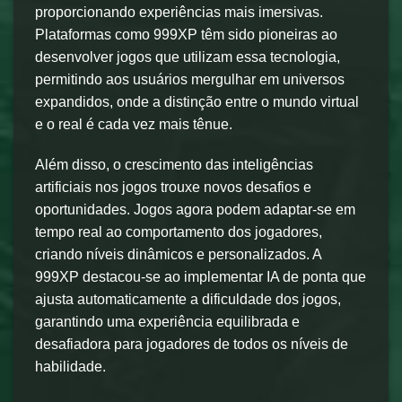
proporcionando experiências mais imersivas.
Plataformas como 999XP têm sido pioneiras ao
desenvolver jogos que utilizam essa tecnologia,
permitindo aos usuários mergulhar em universos
expandidos, onde a distinção entre o mundo virtual
e o real é cada vez mais tênue.
Além disso, o crescimento das inteligências
artificiais nos jogos trouxe novos desafios e
oportunidades. Jogos agora podem adaptar-se em
tempo real ao comportamento dos jogadores,
criando níveis dinâmicos e personalizados. A
999XP destacou-se ao implementar IA de ponta que
ajusta automaticamente a dificuldade dos jogos,
garantindo uma experiência equilibrada e
desafiadora para jogadores de todos os níveis de
habilidade.