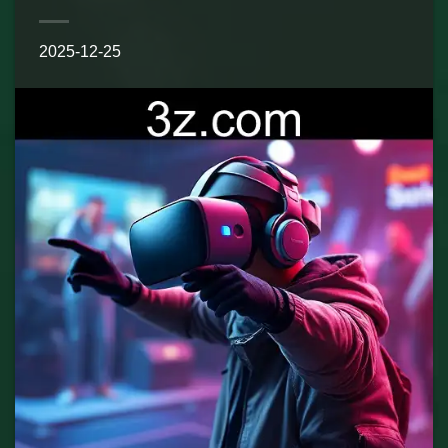
2025-12-25