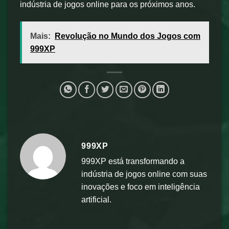
indústria de jogos online para os próximos anos.
Mais:
Revolução no Mundo dos Jogos com
999XP
999XP
999XP está transformando a
indústria de jogos online com suas
inovações e foco em inteligência
artificial.