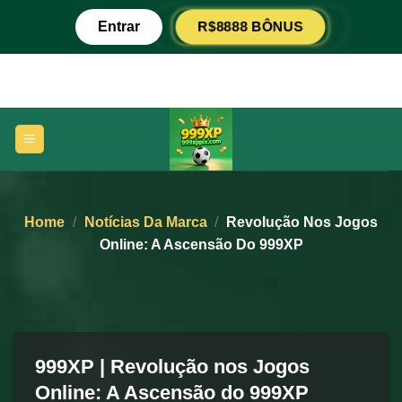
Skip
R$8888 BÔNUS
Entrar
to
content
Home
/
Notícias Da Marca
/
Revolução Nos Jogos
Online: A Ascensão Do 999XP
999XP | Revolução nos Jogos
Online: A Ascensão do 999XP