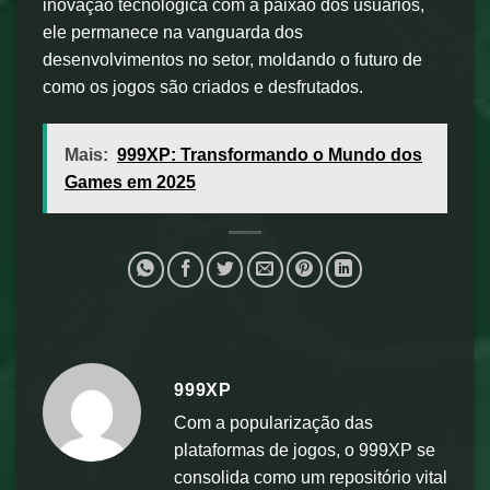
inovação tecnológica com a paixão dos usuários,
ele permanece na vanguarda dos
desenvolvimentos no setor, moldando o futuro de
como os jogos são criados e desfrutados.
Mais:
999XP: Transformando o Mundo dos
Games em 2025
999XP
Com a popularização das
plataformas de jogos, o 999XP se
consolida como um repositório vital