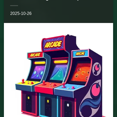
2025-10-26