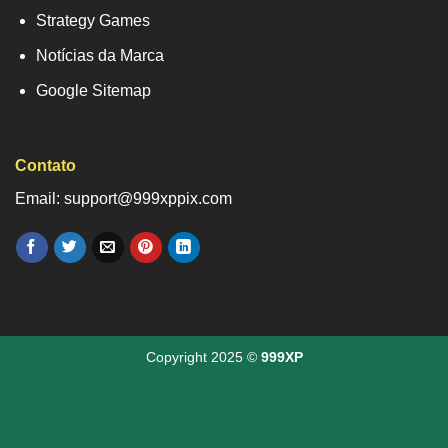
Strategy Games
Notícias da Marca
Google Sitemap
Contato
Email: support@999xppix.com
Copyright 2025 ©
999XP