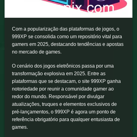
Com a popularização das plataformas de jogos, o
999XP se consolida como um repositório vital para
gamers em 2025, destacando tendências e apostas
no mercado de games.
O cenário dos jogos eletrônicos passa por uma
transformação explosiva em 2025. Entre as
plataformas que se destacam, o site 999XP ganha
notoriedade por reunir a comunidade gamer ao
redor do mundo. Responsável por divulgar
atualizações, truques e elementos exclusivos de
pré-lançamentos, o 999XP é agora um ponto de
referência obrigatório para qualquer entusiasta de
games.