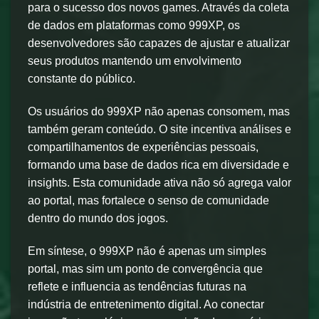
para o sucesso dos novos games. Através da coleta
de dados em plataformas como 999XP, os
desenvolvedores são capazes de ajustar e atualizar
seus produtos mantendo um envolvimento
constante do público.
Os usuários do 999XP não apenas consomem, mas
também geram conteúdo. O site incentiva análises e
compartilhamentos de experiências pessoais,
formando uma base de dados rica em diversidade e
insights. Esta comunidade ativa não só agrega valor
ao portal, mas fortalece o senso de comunidade
dentro do mundo dos jogos.
Em síntese, o 999XP não é apenas um simples
portal, mas sim um ponto de convergência que
reflete e influencia as tendências futuras na
indústria de entretenimento digital. Ao conectar